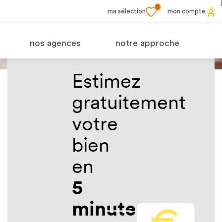
0
ma sélection
mon compte
Quelle
nos agences
notre approche
est la
Estimez
gratuitement
juste
votre
valeur
bien
en
de
5
votre
minutes