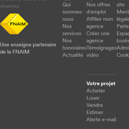
Qui
Nos offres
site
réservés
sommes-
d'emploi
Ment
nous
Affilier mon
légal
Nos
agence
Parte
services
Créer une
Espa
Nos
agence
busi
Une enseigne partenaire
honoraires
Témoignages
Admi
de la FNAIM
Actualité
vidéo
Cook
Votre projet
Acheter
Louer
Vendre
Estimer
Alerte e-mail