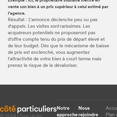
Exemple : Ici, le propriétaire souhaite mettre en
vente son bien à un prix supérieur à celui estimé par
l'agence.
Résultat : L'annonce déclenche peu ou pas
d'appels. Les visites sont rarissimes. Les
acquéreurs potentiels ne proposeront pas
d'offre compte tenu du prix de départ élevé et
de leur budget. Dès que le mécanisme de baisse
de prix est enclenché, vous augmentez
l'attractivité de votre bien à court terme mais
prenez le risque de le dévaloriser.
Notre
Nous
Accu
approche
rejoindre
Plan 
© 2024 | Tous droits