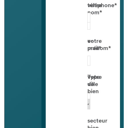
votre
téléphone*
nom*
votre
e-
prénom*
mail*
votre
Type
ville
de
bien
secteur