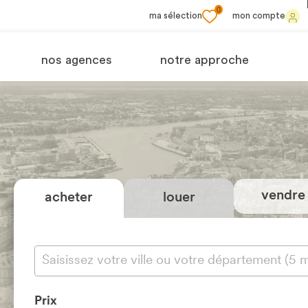
0
ma sélection
mon compte
nos agences
notre approche
vendre
acheter
louer
Prix