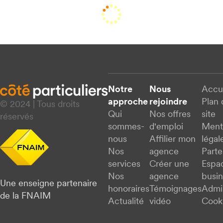
Notre
Nous
Accu
approche
rejoindre
Plan 
© 2024 | Tous droits
Qui
Nos offres
site
réservés
sommes-
d'emploi
Ment
nous
Affilier mon
légal
Nos
agence
Parte
services
Créer une
Espa
Nos
agence
busi
Une enseigne partenaire
honoraires
Témoignages
Admi
de la FNAIM
Actualité
vidéo
Cook