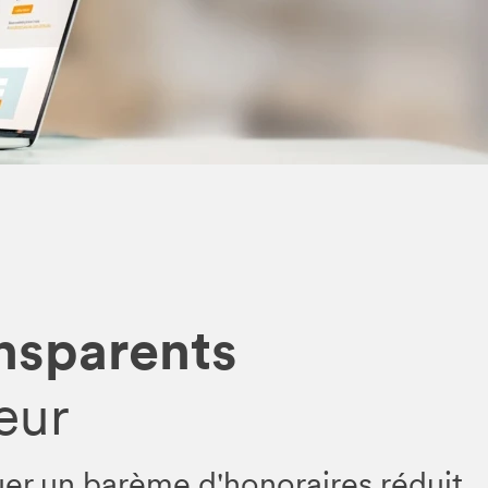
ansparents
eur
uer un barème d'honoraires réduit