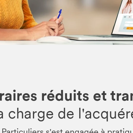
aires réduits et tr
la charge de l'acquér
rticuliers s'est engagée à pratiq