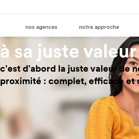
L'immobilier
nos agences
notre approche
à sa juste valeur
c'est d'abord la juste valeur de 
proximité : complet, efficace et d