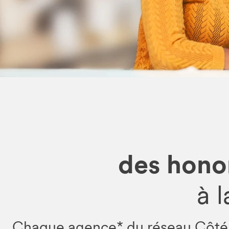
des honor
à 
Chaque agence* du réseau Côté Pa